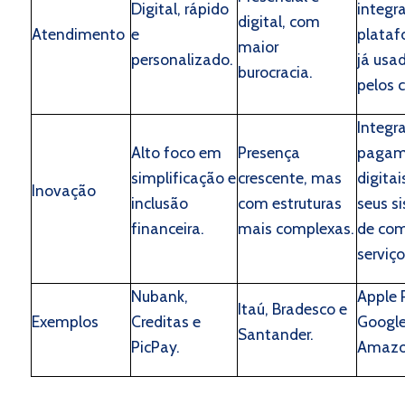
Digital, rápido
integr
digital, com
Atendimento
e
plataf
maior
personalizado.
já usa
burocracia.
pelos c
Integr
Alto foco em
Presença
pagam
simplificação e
crescente, mas
digitai
Inovação
inclusão
com estruturas
seus s
financeira.
mais complexas.
de com
serviço
Nubank,
Apple 
Itaú, Bradesco e
Exemplos
Creditas e
Google
Santander.
PicPay.
Amazo