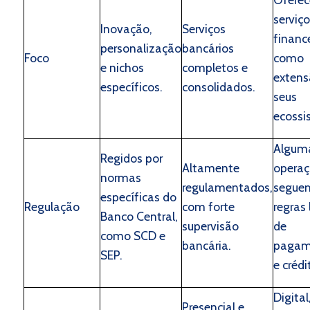
serviço
Inovação,
Serviços
financ
personalização
bancários
Foco
como
e nichos
completos e
extens
específicos.
consolidados.
seus
ecossi
Algum
Regidos por
Altamente
operaç
normas
regulamentados,
segue
específicas do
Regulação
com forte
regras 
Banco Central,
supervisão
de
como SCD e
bancária.
pagam
SEP.
e crédi
Digital
Presencial e