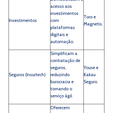
acesso aos
investimentos
Toro e
Investimentos
com
Magnetis.
plataformas
digitais e
automação.
Simplificam a
contratação de
seguros,
Youse e
Seguros (Insurtech)
reduzindo
Kakau
burocracia e
Seguro.
tornando o
serviço ágil.
Oferecem