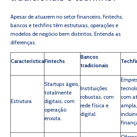
Apesar de atuarem no setor financeiro, fintechs,
bancos e techfins têm estruturas, operações e
modelos de negócio bem distintos. Entenda as
diferenças.
Bancos
Característica
Fintechs
Techfi
tradicionais
Empre
Startups ágeis,
Instituições
tecnol
totalmente
robustas, com
com a
Estrutura
digitais, com
rede física e
ampla
operação
digital.
inclui
enxuta.
finanç
Oferec