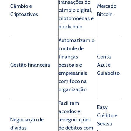
transações do
Câmbio e
Mercado
câmbio digital,
Criptoativos
Bitcoin.
criptomoedas e
blockchain.
Automatizam o
controle de
finanças
Conta
Gestão financeira
pessoais e
Azul e
empresariais
Guiabolso.
com foco na
organização.
Facilitam
Easy
acordos e
Crédito e
Negociação de
renegociações
Serasa
dívidas
de débitos com