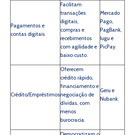
Facilitam
transações
Mercado
digitais,
Pago,
Pagamentos e
compras e
PagBank,
contas digitais
recebimentos
Iugu e
com agilidade e
PicPay.
baixo custo.
Oferecem
crédito rápido,
financiamento e
Geru e
Crédito/Empréstimos
negociação de
Nubank.
dívidas, com
menos
burocracia.
Democratizam o