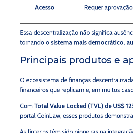
Acesso
Requer aprovação 
Essa descentralização não significa ausên
tornando o
sistema mais democrático, aud
Principais produtos e a
O ecossistema de finanças descentraliza
financeiros que replicam e, em muitos cas
Com
Total Value Locked (TVL) de US$ 12
portal CoinLaw, esses produtos demonst
As
fintechs
têm sido pioneiras na integraç