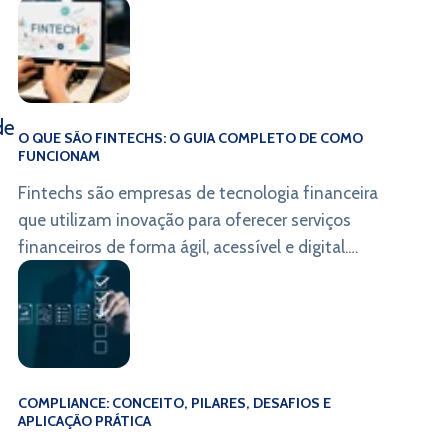
financeiro nacional e ampliar a inclusão
bancária.
de
O QUE SÃO FINTECHS: O GUIA COMPLETO DE COMO
FUNCIONAM
Fintechs são empresas de tecnologia financeira
que utilizam inovação para oferecer serviços
financeiros de forma ágil, acessível e digital.
Elas atuam por meio de plataformas online,
criando novos modelos de negócio e
transformando a forma de lidar com o dinheiro.
COMPLIANCE: CONCEITO, PILARES, DESAFIOS E
APLICAÇÃO PRÁTICA