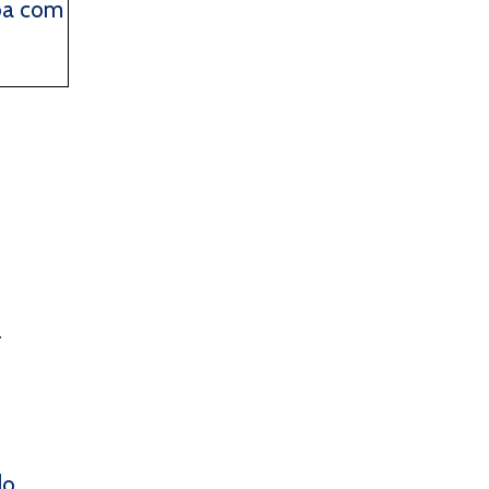
oa com
.
do