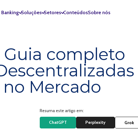
l Banking
Soluções
Setores
Conteúdos
Sobre nós
 Guia completo
Descentralizadas
o no Mercado
Resuma este artigo em:
ChatGPT
Perplexity
Grok