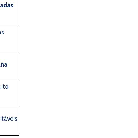
zadas
os
ana
uito
itáveis