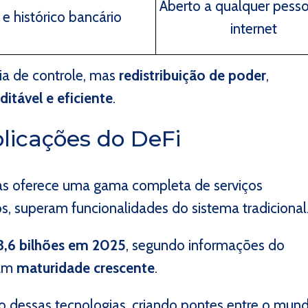
Aberto a qualquer pess
e histórico bancário
internet
cia de controle, mas
redistribuição de poder
,
itável e eficiente
.
plicações do DeFi
das oferece uma gama completa de serviços
os, superam funcionalidades do sistema tradicional
3,6 bilhões em 2025
, segundo informações do
ram
maturidade crescente
.
ão dessas tecnologias, criando pontes entre o mun