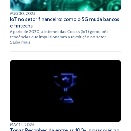
AUG 30, 2023
IoT no setor financeiro: como o 5G muda bancos
e fintechs
A partir de 2020, a Internet das Coisas (IoT) gerou três
tendências que impulsionaram a revolução no setor
bancário e financeiro: a aceleração dos pagamentos
Saiba mais
digitais; um crescimento maciço de dispositivos
conectados e o aumento do uso de inteligência artificial.
MAY 14, 2025
Topaz Reconhecida entre as 100+ Inovadoras no