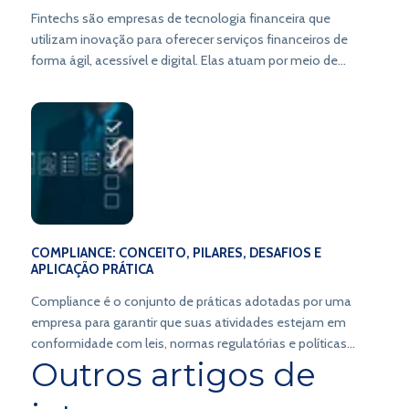
Fintechs são empresas de tecnologia financeira que
utilizam inovação para oferecer serviços financeiros de
forma ágil, acessível e digital. Elas atuam por meio de
plataformas online, criando novos modelos de negócio e
transformando a forma de lidar com o dinheiro.
COMPLIANCE: CONCEITO, PILARES, DESAFIOS E
APLICAÇÃO PRÁTICA
Compliance é o conjunto de práticas adotadas por uma
empresa para garantir que suas atividades estejam em
conformidade com leis, normas regulatórias e políticas
Outros artigos de
internas.