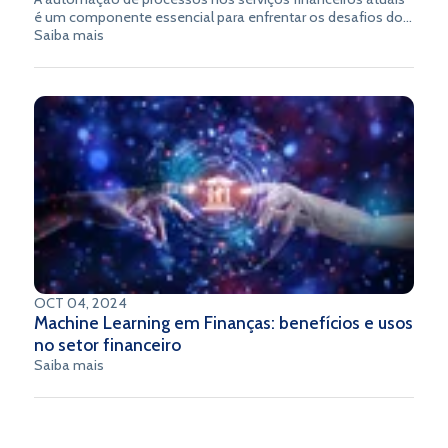
é um componente essencial para enfrentar os desafios do
setor, melhorar a eficiência operacional e adaptar-se às
Saiba mais
demandas do mercado. Ao integrar soluções tecnológicas,
tarefas repetitivas e rotineiras podem ser automatizadas,
reduzindo a intervenção manual e, em vez disso, permitindo
que mais recursos sejam dedicados a esforços
estratégicos.
OCT 04, 2024
Machine Learning em Finanças: benefícios e usos
no setor financeiro
Saiba mais