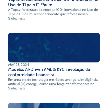
Uso de TI pelo IT Fórum
A Topaz foi destacada entre as 100+ Inovadoras no Uso de
TI pelo IT Fórum, reconhecimento que reforça nosso
compromisso com a transformação digital e a segurança
Saiba mais
no setor financeiro latino-americano. Esse marco é
resultado de um projeto de Inteligência Artificial (IA) que
lideramos internamente, com foco em capacitação,
inovação e impacto nos negócios.
MAY 23, 2024
Modelos AI-Driven AML & KYC: revolução da
conformidade financeira
Em uma era de tecnologia em rápido avanço, a inteligência
artificial (IA) emergiu como uma força transformadora no
âmbito da conformidade financeira, particularmente nos
Saiba mais
processos de Prevenção à Lavagem de Dinheiro (AML) e
Conheça Seu Cliente (KYC). Este artigo explora a evolução e
o impacto dos modelos AML e KYC orientados por IA, com
foco específico em como soluções inovadoras de