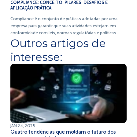
COMPLIANCE: CONCEITO, PILARES, DESAFIOS E
APLICAÇÃO PRÁTICA
Compliance é o conjunto de práticas adotadas por uma
empresa para garantir que suas atividades estejam em
conformidade com leis, normas regulatórias e políticas
Outros artigos de
internas.
interesse:
JAN 24, 2025
Quatro tendências que moldam o futuro dos