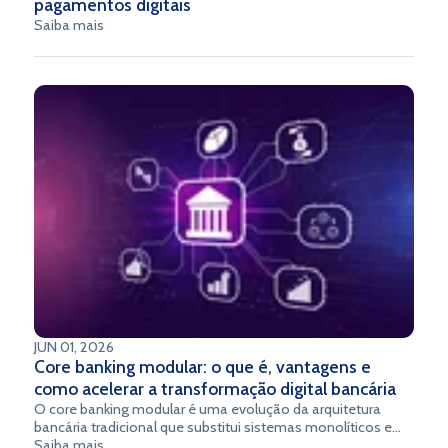
pagamentos digitais
Saiba mais
JUN 01, 2026
Core banking modular: o que é, vantagens e
como acelerar a transformação digital bancária
O core banking modular é uma evolução da arquitetura
bancária tradicional que substitui sistemas monolíticos e
rígidos por uma estrutura composta por componentes
Saiba mais