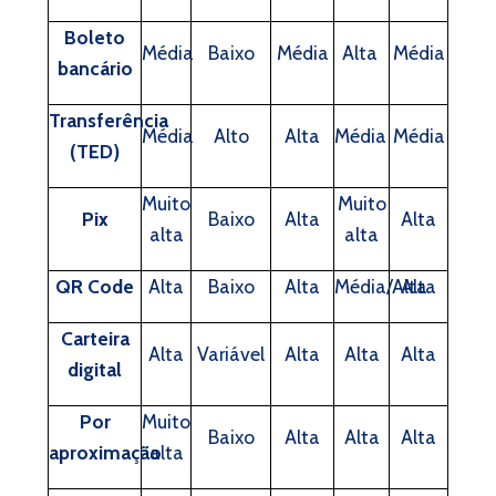
Boleto
Média
Baixo
Média
Alta
Média
bancário
Transferência
Média
Alto
Alta
Média
Média
(TED)
Muito
Muito
Pix
Baixo
Alta
Alta
alta
alta
QR Code
Alta
Baixo
Alta
Média/Alta
Alta
Carteira
Alta
Variável
Alta
Alta
Alta
digital
Por
Muito
Baixo
Alta
Alta
Alta
aproximação
alta