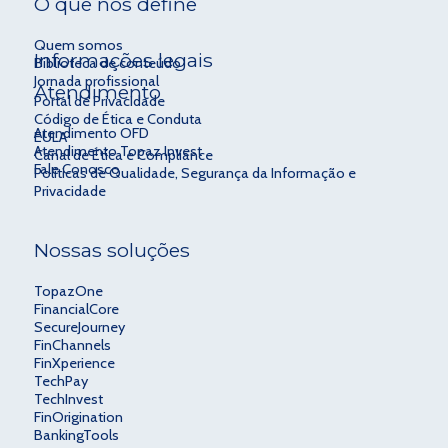
O que nos define
Quem somos
Informações legais
Biblioteca de conteúdo
Jornada profissional
Atendimento
Portal de Privacidade
Código de Ética e Conduta
Atendimento OFD
EULA
Atendimento Topaz Invest
Canal de Ética e Compliance
Fale Conosco
Políticas de Qualidade, Segurança da Informação e
Privacidade
Nossas soluções
TopazOne
FinancialCore
SecureJourney
FinChannels
FinXperience
TechPay
TechInvest
FinOrigination
BankingTools