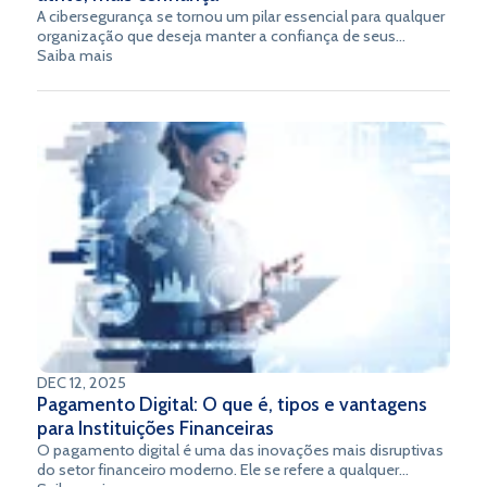
A cibersegurança se tornou um pilar essencial para qualquer
organização que deseja manter a confiança de seus
clientes e proteger seus ativos digitais. Mas, além de sua
Saiba mais
função tradicional de proteger contra ameaças cibernéticas,
a cibersegurança desempenha um papel fundamental na
melhoria da experiência do cliente.
DEC 12, 2025
Pagamento Digital: O que é, tipos e vantagens
para Instituições Financeiras
O pagamento digital é uma das inovações mais disruptivas
do setor financeiro moderno. Ele se refere a qualquer