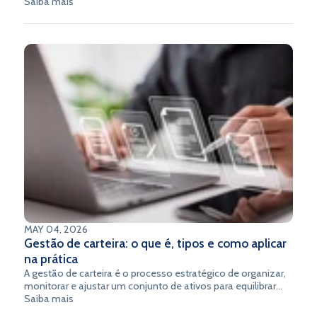
transação realizada eletronicamente — sem a necessidade
Saiba mais
de dinheiro físico — por meio de tecnologias que conectam
pessoas, empresas e instituições em tempo real.
MAY 04, 2026
Gestão de carteira: o que é, tipos e como aplicar
na prática
A gestão de carteira é o processo estratégico de organizar,
monitorar e ajustar um conjunto de ativos para equilibrar
risco e retorno conforme objetivos predefinidos.
Saiba mais