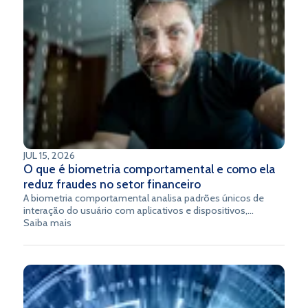
JUL 15, 2026
O que é biometria comportamental e como ela
reduz fraudes no setor financeiro
A biometria comportamental analisa padrões únicos de
interação do usuário com aplicativos e dispositivos,
identificando legitimidade ou anomalias em tempo real e
Saiba mais
protegendo a jornada digital sem comprometer a
experiência.