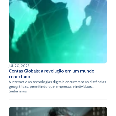
JUL 20, 2023
Contas Globais: a revolução em um mundo
conectado
A internet e as tecnologias digitais encurtaram as distâncias
geográficas, permitindo que empresas e indivíduos
estabeleçam conexões além das fronteiras tradicionais.
Saiba mais
Nesse contexto, a noção de “conta global” emerge como
uma poderosa ferramenta para facilitar transações e
promover a integração global. No entanto, também traz
consigo desafios complexos.