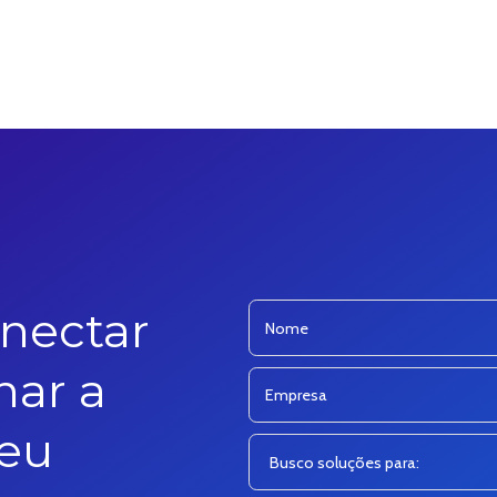
nectar
nar a
seu