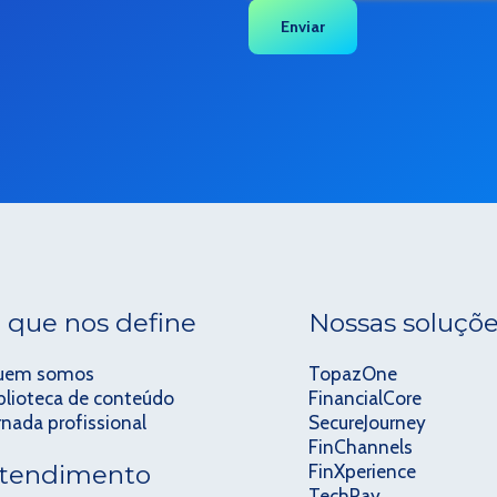
 que nos define
Nossas soluçõ
uem somos
TopazOne
blioteca de conteúdo
FinancialCore
rnada profissional
SecureJourney
FinChannels
tendimento
FinXperience
TechPay