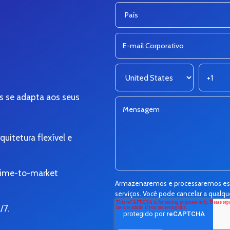
s se adapta aos seus
itetura flexível e
time-to-market
Armazenaremos e processaremos esta
serviços. Você pode cancelar a qual
/7.