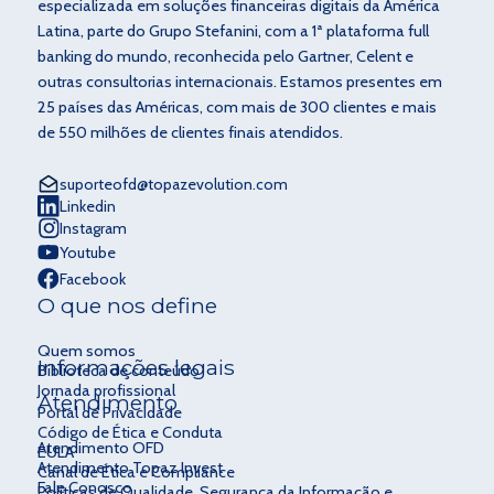
especializada em soluções financeiras digitais da América
Latina, parte do Grupo Stefanini, com a 1ª plataforma full
banking do mundo, reconhecida pelo Gartner, Celent e
outras consultorias internacionais. Estamos presentes em
25 países das Américas, com mais de 300 clientes e mais
de 550 milhões de clientes finais atendidos.
suporteofd@topazevolution.com
Linkedin
Instagram
Youtube
Facebook
O que nos define
Quem somos
Informações legais
Biblioteca de conteúdo
Jornada profissional
Atendimento
Portal de Privacidade
Código de Ética e Conduta
Atendimento OFD
EULA
Atendimento Topaz Invest
Canal de Ética e Compliance
Fale Conosco
Políticas de Qualidade, Segurança da Informação e