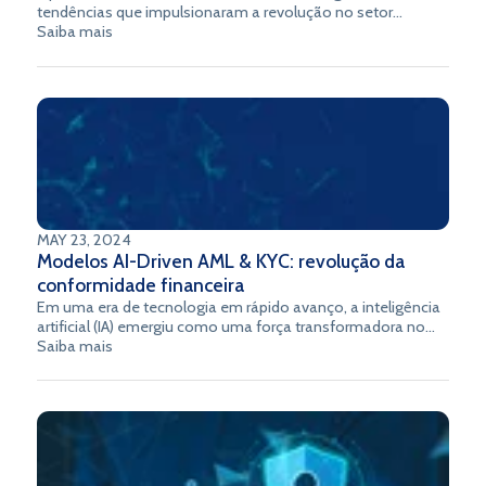
tendências que impulsionaram a revolução no setor
bancário e financeiro: a aceleração dos pagamentos
Saiba mais
digitais; um crescimento maciço de dispositivos
conectados e o aumento do uso de inteligência artificial.
MAY 23, 2024
Modelos AI-Driven AML & KYC: revolução da
conformidade financeira
Em uma era de tecnologia em rápido avanço, a inteligência
artificial (IA) emergiu como uma força transformadora no
âmbito da conformidade financeira, particularmente nos
Saiba mais
processos de Prevenção à Lavagem de Dinheiro (AML) e
Conheça Seu Cliente (KYC). Este artigo explora a evolução e
o impacto dos modelos AML e KYC orientados por IA, com
foco específico em como soluções inovadoras de
empresas de tecnologia financeira como a Topaz podem
revolucionar essas funções críticas.