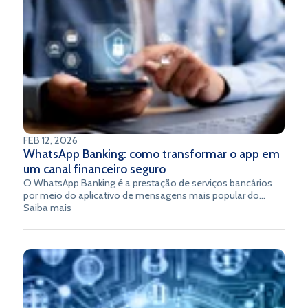
FEB 12, 2026
WhatsApp Banking: como transformar o app em
um canal financeiro seguro
O WhatsApp Banking é a prestação de serviços bancários
por meio do aplicativo de mensagens mais popular do
Brasil, permitindo que clientes realizem transações
Saiba mais
financeiras, consultem saldos, façam pagamentos e
recebam atendimento personalizado por meio de
conversas naturais.