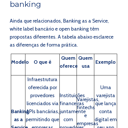
banking
Ainda que relacionados, Banking as a Service,
white label bancário e open banking têm
propostas diferentes. A tabela abaixo esclarece
as diferenças de forma prática.
Quem
Quem
Modelo
O que é
Exemplo
oferece
usa
Infraestrutura
oferecida por
Uma
provedores
Instituições
varejista
Varejistas,
licenciados via
financeiras
que lança
fintechs
Banking
APIs bancárias,
juntamente
conta
e
as a
permitindo que
com
digital em
empresas
Service
empresas
provedores
seu app