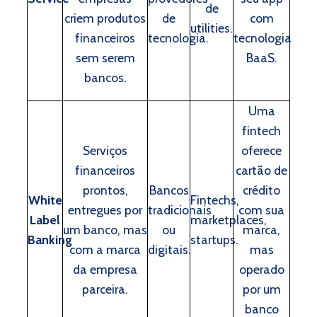
de
criem produtos
de
com
utilities.
financeiros
tecnologia.
tecnologia
sem serem
BaaS.
bancos.
Uma
fintech
Serviços
oferece
financeiros
cartão de
prontos,
Bancos
crédito
White
Fintechs,
entregues por
tradicionais
com sua
Label
marketplaces,
um banco, mas
ou
marca,
Banking
startups.
com a marca
digitais.
mas
da empresa
operado
parceira.
por um
banco