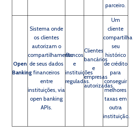
parceiro.
Um
Sistema onde
cliente
os clientes
compartilha
autorizam o
seu
Clientes
compartilhamento
Bancos
histórico
bancários
Open
de seus dados
e
de crédito
e
Banking
financeiros
instituições
para
empresas
entre
reguladas.
conseguir
autorizadas.
instituições, via
melhores
open banking
taxas em
APIs.
outra
instituição.