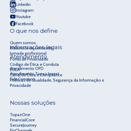
Linkedin
Instagram
Youtube
Facebook
O que nos define
Quem somos
Informações legais
Biblioteca de conteúdo
Jornada profissional
Atendimento
Portal de Privacidade
Código de Ética e Conduta
Atendimento OFD
EULA
Atendimento Topaz Invest
Canal de Ética e Compliance
Fale Conosco
Políticas de Qualidade, Segurança da Informação e
Privacidade
Nossas soluções
TopazOne
FinancialCore
SecureJourney
FinChannels