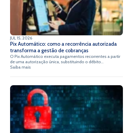
JUL 15, 2026
Pix Automático: como a recorrência autorizada
transforma a gestão de cobranças
O Pix Automático executa pagamentos recorrentes a partir
de uma autorização única, substituindo o débito
automático e os boletos com a liquidação instantânea do
Saiba mais
Pix.