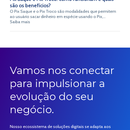
são os benefícios?
O Pix Saque e o Pix Troco são modalidades que permitem
ao usuário sacar dinheiro em espécie usando o Pix,
aproximando o universo digital do físico de forma simples e
Saiba mais
segura.
Vamos nos conectar
para impulsionar a
evolução do seu
negócio.
Nosso ecossistema de soluções digitais se adapta aos