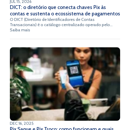
JUL 15, 2026
DICT: o diretório que conecta chaves Pix às
contas e sustenta o ecossistema de pagamentos
O DICT (Diretório de Identificadores de Contas
Transacionais) é o catálogo centralizado operado pelo
Banco Central que vincula chaves Pix às contas de
Saiba mais
pagadores e recebedores, permitindo identificar as partes
envolvidas em cada transação com velocidade, precisão e
segurança.
DEC 16, 2025
Pix Saque e Pix Troco: como funcionam e quais