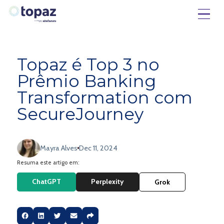
Topaz é Top 3 no
Prêmio Banking
Transformation com
SecureJourney
Mayra Alves
Dec 11, 2024
Resuma este artigo em:
ChatGPT
Perplexity
Grok