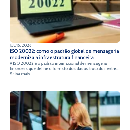
JUL 15, 2026
ISO 20022: como o padrão global de mensageria
moderniza a infraestrutura financeira
A ISO 20022 é o padrão internacional de mensageria
financeira que define o formato dos dados trocados entre
instituições financeiras, trazendo padronização,
Saiba mais
interoperabilidade e qualidade de dados às transações em
todo o ecossistema global de pagamentos.