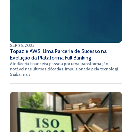
SEP 25, 2023
Topaz e AWS: Uma Parceria de Sucesso na
Evolução da Plataforma Full Banking
A indústria financeira passou por uma transformação
notável nas últimas décadas, impulsionada pela tecnologia.
O advento da computação em nuvem e a crescente
Saiba mais
demanda por soluções financeiras mais ágeis e inovadoras
abriram caminho para parcerias estratégicas entre
empresas de tecnologia. Uma dessas parcerias notáveis é
entre a Topaz e a Amazon Web Services (AWS), uma das
principais provedoras de serviços em nuvem do mundo.