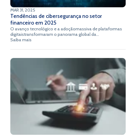
MAR 31, 2025
Tendências de cibersegurança no setor
financeiro em 2025
O avanço tecnológico e a adoçãomassiva de plataformas
digitaistransformaram o panorama global da
cibersegurança. No entanto, com esta evolução acelerada,
Saiba mais
também se multiplicaram e sofisticaram as ameaças
cibernéticas. À medida que a transformação digital das
organizações se expande, aumenta o risco de ataques e
fraudes, exigindoestratégias de defesa maisavançadas para
combater os agentes maliciosos.