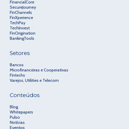
FinancialCore
SecureJourney
FinChannels
FinXperience
TechPay
TechInvest
FinOrigination
BankingTools
Setores
Bancos
Microfinanceiras e Cooperativas
Fintechs
Varejos, Utilities e Telecom
Conteúdos
Blog
Whitepapers
Pulso
Notícias
Eventos