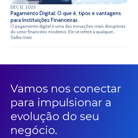
DEC 12, 2025
Pagamento Digital: O que é, tipos e vantagens
para Instituições Financeiras
O pagamento digital é uma das inovações mais disruptivas
do setor financeiro moderno. Ele se refere a qualquer
transação realizada eletronicamente — sem a necessidade
Saiba mais
de dinheiro físico — por meio de tecnologias que conectam
pessoas, empresas e instituições em tempo real.
Vamos nos conectar
para impulsionar a
evolução do seu
negócio.