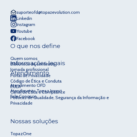
suporteofd@topazevolution.com
Linkedin
Instagram
Youtube
Facebook
O que nos define
Quem somos
Informações legais
Biblioteca de conteúdo
Jornada profissional
Atendimento
Portal de Privacidade
Código de Ética e Conduta
Atendimento OFD
EULA
Atendimento Topaz Invest
Canal de Ética e Compliance
Fale Conosco
Políticas de Qualidade, Segurança da Informação e
Privacidade
Nossas soluções
TopazOne