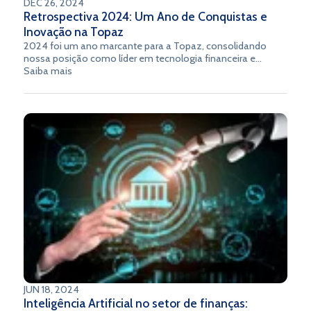
DEC 26, 2024
Retrospectiva 2024: Um Ano de Conquistas e
Inovação na Topaz
2024 foi um ano marcante para a Topaz, consolidando
nossa posição como líder em tecnologia financeira e
inovação no setor. De reconhecimentos prestigiados a
Saiba mais
lançamentos transformadores, celebramos avanços que
refletem nosso compromisso com a excelência e a
inclusão.
JUN 18, 2024
Inteligência Artificial no setor de finanças: