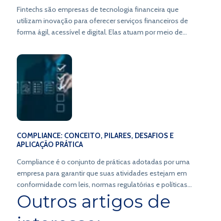
Fintechs são empresas de tecnologia financeira que
utilizam inovação para oferecer serviços financeiros de
forma ágil, acessível e digital. Elas atuam por meio de
plataformas online, criando novos modelos de negócio e
transformando a forma de lidar com o dinheiro.
COMPLIANCE: CONCEITO, PILARES, DESAFIOS E
APLICAÇÃO PRÁTICA
Compliance é o conjunto de práticas adotadas por uma
empresa para garantir que suas atividades estejam em
conformidade com leis, normas regulatórias e políticas
Outros artigos de
internas.