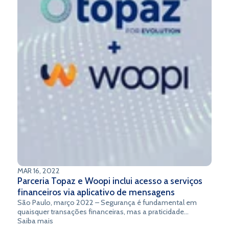
MAR 16, 2022
Parceria Topaz e Woopi inclui acesso a serviços
financeiros via aplicativo de mensagens
São Paulo, março 2022 – Segurança é fundamental em
quaisquer transações financeiras, mas a praticidade
também é fator importante para muitos consumidores. E
Saiba mais