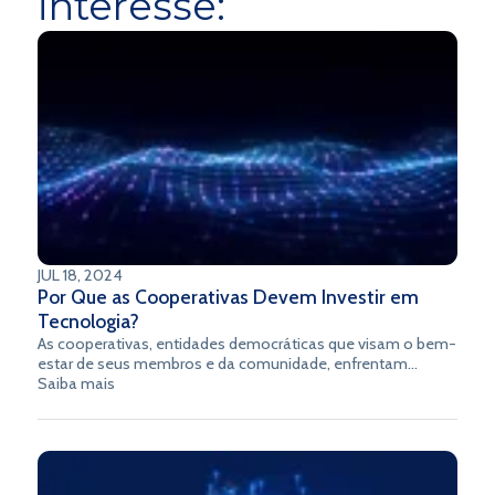
interesse:
JUL 18, 2024
Por Que as Cooperativas Devem Investir em
Tecnologia?
As cooperativas, entidades democráticas que visam o bem-
estar de seus membros e da comunidade, enfrentam
desafios significativos em um mundo cada vez mais digital
Saiba mais
e interconectado. O investimento em tecnologia não é
apenas uma opção, mas uma necessidade estratégica para
garantir a competitividade, eficiência e sustentabilidade
dessas organizações. Neste artigo, exploraremos as
principais razões pelas quais as cooperativas devem investir