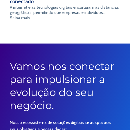
conectado
A internet e as tecnologias digitais encurtaram as distâncias
geográficas, permitindo que empresas e indivíduos
estabeleçam conexões além das fronteiras tradicionais.
Saiba mais
Nesse contexto, a noção de “conta global” emerge como
uma poderosa ferramenta para facilitar transações e
promover a integração global. No entanto, também traz
consigo desafios complexos.
Vamos nos conectar
para impulsionar a
evolução do seu
negócio.
Nosso ecossistema de soluções digitais se adapta aos
seus objetivos e necessidades: