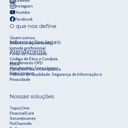
Linkedin
Instagram
Youtube
Facebook
O que nos define
Quem somos
Informações legais
Biblioteca de conteúdo
Jornada profissional
Atendimento
Portal de Privacidade
Código de Ética e Conduta
Atendimento OFD
EULA
Atendimento Topaz Invest
Canal de Ética e Compliance
Fale Conosco
Políticas de Qualidade, Segurança da Informação e
Privacidade
Nossas soluções
TopazOne
FinancialCore
SecureJourney
FinChannels