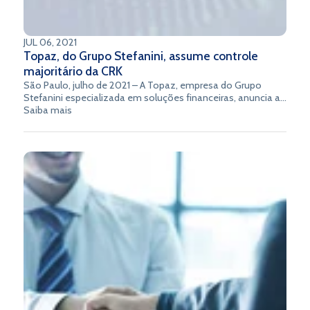
JUL 06, 2021
Topaz, do Grupo Stefanini, assume controle
majoritário da CRK
São Paulo, julho de 2021 – A Topaz, empresa do Grupo
Stefanini especializada em soluções financeiras, anuncia a
aquisição de 60% do Grupo CRK, reconhecido no mercado
Saiba mais
pelo desenvolvimento de sistemas integrados para gestão
financeira de tesourarias de bancos. Dentre seus principais
produtos destacam-se os sistemas de renda fixa,
derivativos, Bovespa, fundos de investimento, SPB,
controladoria e pagamentos.