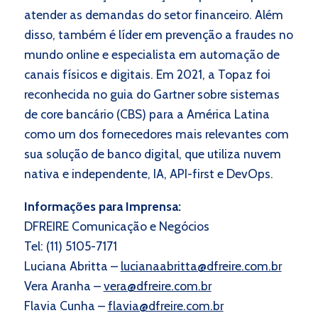
atender as demandas do setor financeiro. Além
disso, também é líder em prevenção a fraudes no
mundo online e especialista em automação de
canais físicos e digitais. Em 2021, a Topaz foi
reconhecida no guia do Gartner sobre sistemas
de core bancário (CBS) para a América Latina
como um dos fornecedores mais relevantes com
sua solução de banco digital, que utiliza nuvem
nativa e independente, IA, API-first e DevOps.
Informa
ções para Imprensa:
DFREIRE Comunicaçã
o e Neg
ó
cios
Tel: (11) 5105-7171
Luciana Abritta
–
lucianaabritta@dfreire.com.br
Vera Aranha –
vera@dfreire.com.br
Flavia Cunha –
flavia@dfreire.com.br