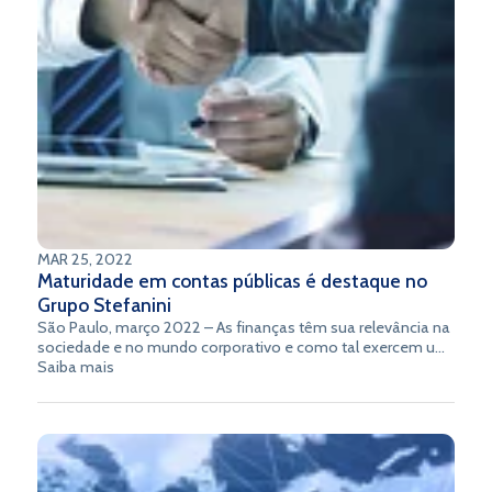
MAR 25, 2022
Maturidade em contas públicas é destaque no
Grupo Stefanini
São Paulo, março 2022 – As finanças têm sua relevância na
sociedade e no mundo corporativo e como tal exercem um
papel valioso. Estar atento às nuances deste mercado exige
Saiba mais
maturidade, flexibilidade e agilidade para trabalhar de forma
dinâmica e com resultados para todos os envolvidos nesse
processo complexo. O Grupo Stefanini, que tem um DNA
nascido no mercado financeiro, traz um conhecimento,
capacidade e experiências já construídos e respaldados por
empresas e instituições públicas que atuam nos mais