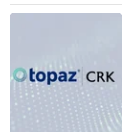
para descomplicar essa rotina, a Topaz, empresa que lidera
a área de Banking do Grupo Stefanini, amplia sua
plataforma de Onbording Digital e inclui o acesso via
aplicativo de mensagens por meio do chatbot. A parceria foi
estabelecida com a Woopi, outra empresa do Grupo focada
em Inteligência Artificial (IA) e criadora da conhecida
assistente virtual Sophie.