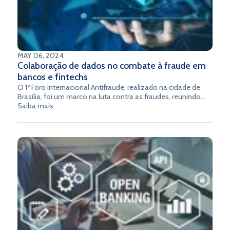
MAY 06, 2024
Colaboração de dados no combate à fraude em
bancos e fintechs
O 1º Foro Internacional Antifraude, realizado na cidade de
Brasília, foi um marco na luta contra as fraudes, reunindo
um diversificado conjunto de stakeholders dos setores
Saiba mais
público e privado. Esta iniciativa liderada por Antenor
Madruga, conselheiro independente na Febraban e membro
da International Academy of Financial Litigators, e
organizada pelo Ties Group, um Think Tank dedicado a
promover o debate entre os setores público e privado,
demonstrou a importância crucial da união de esforços no
enfrentamento a essa questão crítica.