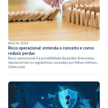
AUG 14, 2025
Risco operacional: entenda o conceito e como
reduzir perdas
Risco operacional é a possibilidade de perdas financeiras,
reputacionais ou regulatórias causadas por falhas internas
em processos, sistemas, pessoas ou estrutura
Saiba mais
organizacional.