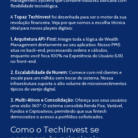
Management System) que combine robustez bancária com
flexibilidade tecnológica.
A
Topaz TechInvest
foi desenhada para ser o motor da sua
revolução financeira. Veja por que somos a escolha técnica
ideal para novos players digitais:
1. Arquitetura API-First:
Integre toda a lógica de Wealth
Management diretamente ao seu aplicativo. Nosso PMS
atua no back-end, processando ordens e cálculos,
enquanto você foca 100% na Experiência do Usuário (UX)
no front-end.
2. Escalabilidade de Nuvem:
Comece com mil clientes e
escale para um milhão sem trocar de sistema. Nossa
infraestrutura suporta o alto volume de microinvestimentos
típicos do varejo digital.
3. Multi-Ativos e Consolidação:
Ofereça aos seus usuários
uma visão 360º. O sistema consolida Renda Fixa, Variável,
Fundos e Criptoativos, permitindo que sua fintech
democratize o acesso a portfólios sofisticados.
Como o TechInvest se