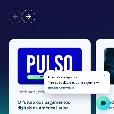
×
Precisa de ajuda?
Tire suas dúvidas com a gente —
iniciar conversa
Estudo anual, Pulso
Blog
O futuro dos pagamentos
Prod
digitais na América Latina
cara