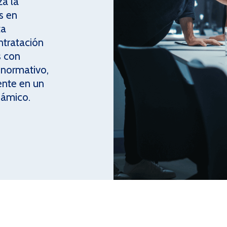
za la
s en
ta
ontratación
s con
 normativo,
ente en un
námico.