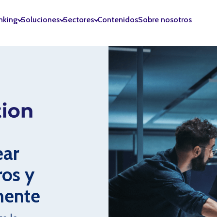
anking
Soluciones
Sectores
Contenidos
Sobre nosotros
ear
ros y
lmente