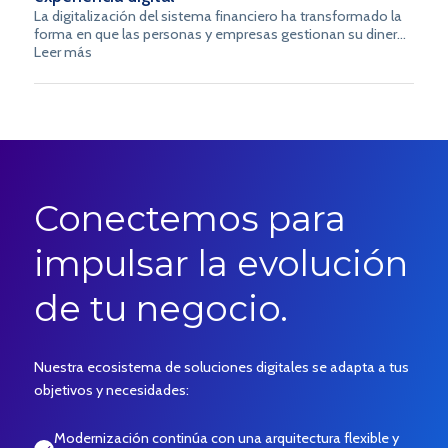
La digitalización del sistema financiero ha transformado la
forma en que las personas y empresas gestionan su dinero.
En este contexto, comprender qué es SPEI resulta
Leer más
fundamental para aprovechar al máximo las transferencias
electrónicas en México. Este sistema ha permitido que los
pagos sean más rápidos, seguros y eficientes, impulsando
una nueva generación de servicios financieros.
Conectemos para
impulsar la evolución
de tu negocio.
Nuestra ecosistema de soluciones digitales se adapta a tus
objetivos y necesidades:
Modernización continúa con una arquitectura flexible y