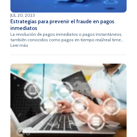
JUL 20, 2023
Estrategias para prevenir el fraude en pagos
inmediatos
La revolución de pagos inmediatos o pagos instantáneos,
también conocidos como pagos en tiempo real/real time
payments (RTP), ha venido cobrando fuerza en
Leer más
Latinoamérica en los últimos años, cambiando por
completo la administración financiera diaria de las personas
y las empresas.