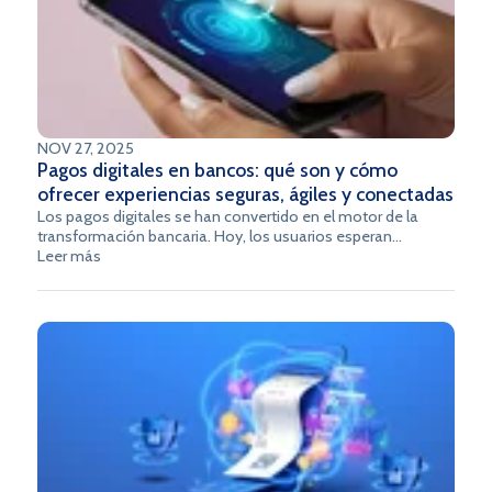
NOV 27, 2025
Pagos digitales en bancos: qué son y cómo
ofrecer experiencias seguras, ágiles y conectadas
Los pagos digitales se han convertido en el motor de la
transformación bancaria. Hoy, los usuarios esperan
transacciones rápidas, protegidas y disponibles desde
Leer más
cualquier dispositivo.