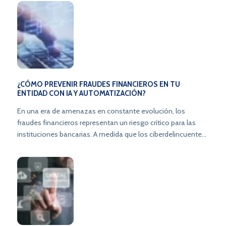
cibernéticas y el fraude también se multiplican. En este
artículo, exploraremos estrategias esenciales de seguridad
informática en bancos para proteger tu institución de los
riesgos en constante evolución y fortalecer la confianza de
los usuarios.
¿CÓMO PREVENIR FRAUDES FINANCIEROS EN TU
ENTIDAD CON IA Y AUTOMATIZACIÓN?
En una era de amenazas en constante evolución, los
fraudes financieros representan un riesgo crítico para las
instituciones bancarias. A medida que los ciberdelincuentes
perfeccionan sus tácticas, los bancos y plataformas
financieras en Latinoamérica necesitan estrategias
avanzadas que combinen inteligencia artificial,
automatización y cumplimiento normativo. Con la
plataforma SecureJourney de Topaz, las entidades pueden
anticipar ataques, detectar anomalías en tiempo real y
asegurar la confianza de clientes y reguladores.