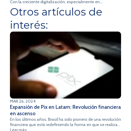
Con la creciente digitalización, especialmente en
Otros artículos de
Latinoamérica, los ciberataques a los bancos ya no son solo
un riesgo: son una realidad.
interés:
MAR 26, 2024
Expansión de Pix en Latam: Revolución financiera
en ascenso
En los últimos años, Brasil ha sido pionero de una revolución
financiera que está redefiniendo la forma en que se realizan
las transacciones: el Pix. Este revolucionario sistema de
Leer más