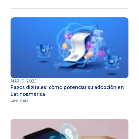
pago instantáneo, lanzado por el Banco Central de Brasil en
noviembre de 2020, ha sido ampliamente adoptado y
aclamado en todo el país. Ahora, el éxito de Pix se está
expandiendo más allá de las fronteras de Brasil, a medida
que otros países latinoamericanos se preparan para adoptar
este modelo innovador. En este artículo, exploraremos la
creciente expansión de Pix en la región y sus posibles
impactos.
MAR 10, 2023
Pagos digitales: cómo potenciar su adopción en
Latinoamérica
Leer más