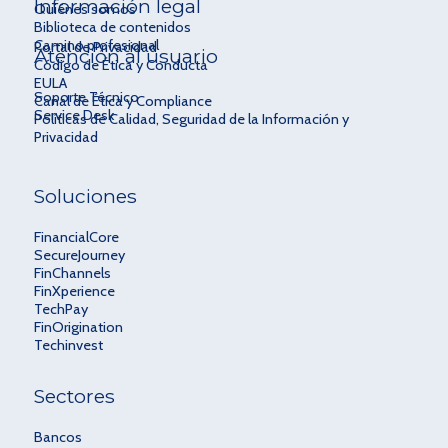
Información legal
Quiénes somos
Biblioteca de contenidos
Camino profesional
Portal de Privacidad
Atención al usuario
Código de Ética y Conducta
EULA
Soporte Técnico
Canal de Ética y Compliance
Service Desk
Políticas de Calidad, Seguridad de la Información y
Privacidad
Soluciones
FinancialCore
SecureJourney
FinChannels
FinXperience
TechPay
FinOrigination
Techinvest
Sectores
Bancos