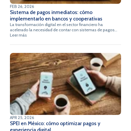
FEB 26, 2026
Sistema de pagos inmediatos: cómo
implementarlo en bancos y cooperativas
La transformación digital en el sector financiero ha
acelerado la necesidad de contar con sistemas de pagos
modernos, especialmente en Latinoamérica, donde la
Leer más
inclusión financiera y la demanda de soluciones rápidas y
seguras son cada vez mayores.
APR 25, 2026
SPEI en México: cómo optimizar pagos y
experiencia digital