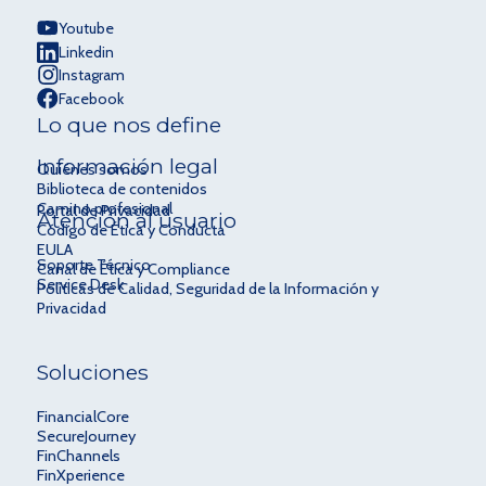
Youtube
Linkedin
Instagram
Facebook
Lo que nos define
Información legal
Quiénes somos
Biblioteca de contenidos
Camino profesional
Portal de Privacidad
Atención al usuario
Código de Ética y Conducta
EULA
Soporte Técnico
Canal de Ética y Compliance
Service Desk
Políticas de Calidad, Seguridad de la Información y
Privacidad
Soluciones
FinancialCore
SecureJourney
FinChannels
FinXperience