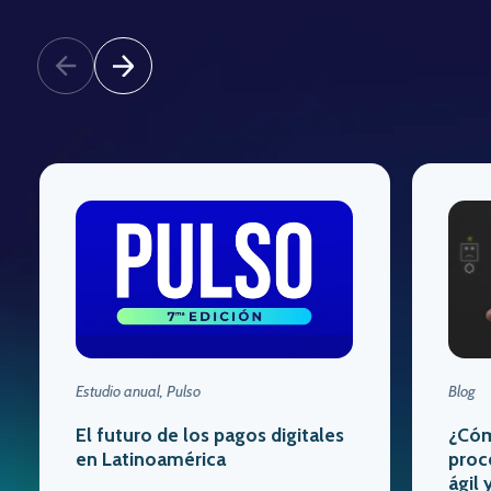
Estudio anual, Pulso
Blog
El futuro de los pagos digitales
¿Cóm
en Latinoamérica
proc
ágil 