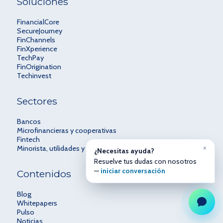
Soluciones
FinancialCore
SecureJourney
FinChannels
FinXperience
TechPay
FinOrigination
Techinvest
Sectores
Bancos
Microfinancieras y cooperativas
Fintech
×
Minorista, utilidades y telcos
¿Necesitas ayuda?
Resuelve tus dudas con nosotros
—
iniciar conversación
Contenidos
Blog
Whitepapers
Pulso
Noticias