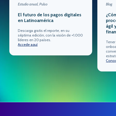
Estudio anual, Pulso
Blog
El futuro de los pagos digitales
¿Cóm
en Latinoamérica
proc
ágil 
Descarga gratis el reporte, en su
fina
séptima edición, con la visión de +1.000
líderes en 20 países.
Tener
Accede aquí
onboar
conver
estra
Cono