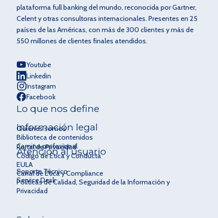
plataforma full banking del mundo, reconocida por Gartner,
Celent y otras consultoras internacionales. Presentes en 25
países de las Américas, con más de 300 clientes y más de
550 millones de clientes finales atendidos.
Youtube
Linkedin
Instagram
Facebook
Lo que nos define
Información legal
Quiénes somos
Biblioteca de contenidos
Camino profesional
Portal de Privacidad
Atención al usuario
Código de Ética y Conducta
EULA
Soporte Técnico
Canal de Ética y Compliance
Service Desk
Políticas de Calidad, Seguridad de la Información y
Privacidad