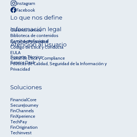
Instagram
Facebook
Lo que nos define
Información legal
Quiénes somos
Biblioteca de contenidos
Camino profesional
Portal de Privacidad
Atención al usuario
Código de Ética y Conducta
EULA
Soporte Técnico
Canal de Ética y Compliance
Service Desk
Políticas de Calidad, Seguridad de la Información y
Privacidad
Soluciones
FinancialCore
SecureJourney
FinChannels
FinXperience
TechPay
FinOrigination
Techinvest