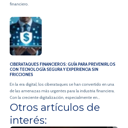
financiero.
CIBERATAQUES FINANCIEROS: GUÍA PARA PREVENIRLOS
CON TECNOLOGÍA SEGURA Y EXPERIENCIA SIN
FRICCIONES
En la era digital, los ciberataques se han convertido en una
de las amenazas más urgentes para la industria financiera.
Con la creciente digitalización, especialmente en
Otros artículos de
Latinoamérica, los ciberataques a los bancos ya no son solo
un riesgo: son una realidad.
interés: