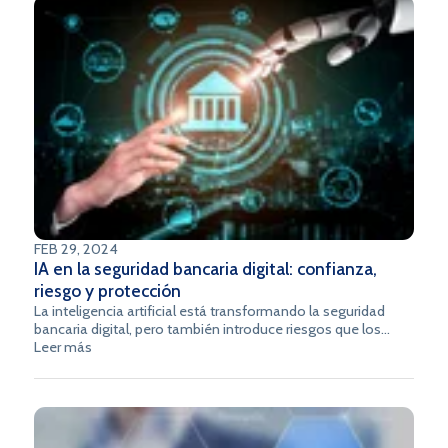
FEB 29, 2024
IA en la seguridad bancaria digital: confianza,
riesgo y protección
La inteligencia artificial está transformando la seguridad
bancaria digital, pero también introduce riesgos que los
equipos de tecnología y cumplimiento deben gestionar
Leer más
desde el diseño. Esta guía presenta los principales riesgos,
los modelos de confianza vigentes en Latam y una hoja de
ruta concreta para implementar IA sin comprometer la
protección de los datos de tus clientes.