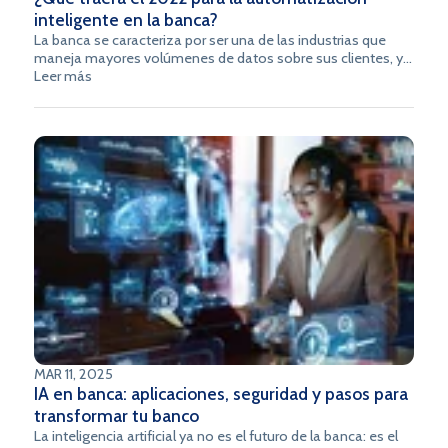
inteligente en la banca?
La banca se caracteriza por ser una de las industrias que
maneja mayores volúmenes de datos sobre sus clientes, y a
medida que el sector se ha transformado de la mano de la
Leer más
tecnología es importante prestar atención al papel que
toma la automatización de procesos dentro de la gestión
de servicios financieros y los beneficios específicos que trae
esta tecnología para el sector en el 2022.
MAR 11, 2025
IA en banca: aplicaciones, seguridad y pasos para
transformar tu banco
La inteligencia artificial ya no es el futuro de la banca: es el