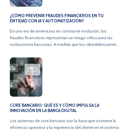
¿CÓMO PREVENIR FRAUDES FINANCIEROS EN TU
ENTIDAD CON IA Y AUTOMATIZACIÓN?
En una era de amenazas en constante evolución, los
fraudes financieros representan un riesgo crítico para las
instituciones bancarias. A medida que los ciberdelincuentes
perfeccionan sus tácticas, los bancos y plataformas
financieras en Latinoamérica necesitan estrategias
avanzadas que combinen inteligencia artificial,
automatización y cumplimiento normativo. Con la
plataforma SecureJourney de Topaz, las entidades pueden
anticipar ataques, detectar anomalías en tiempo real y
asegurar la confianza de clientes y reguladores.
CORE BANCARIO: QUÉ ES Y CÓMO IMPULSA LA
INNOVACIÓN EN LA BANCA DIGITAL
Los sistemas de core bancario son la base que sostiene la
eficiencia operativa y la experiencia del cliente en el sistema