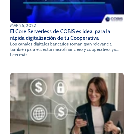
MAR 25, 2022
El Core Serverless de COBIS es ideal para la
rápida digitalización de tu Cooperativa
Los canales digitales bancarios toman gran relevancia
también para el sector microfinanciero y cooperativo, ya
que permiten ofrecer una atención permanente y desde
Leer más
cualquier lugar a los socios y clientes, y el Core Bancario
Serverless de COBIS ayuda a la rápida digitalización de los
servicios de tu cooperativa con una optimización del
tiempo y los costos de este proceso.