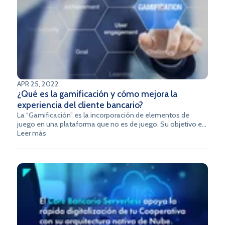
APR 25, 2022
¿Qué es la gamificación y cómo mejora la
experiencia del cliente bancario?
La “Gamificación” es la incorporación de elementos de
juego en una plataforma que no es de juego. Su objetivo es
mejorar la experiencia del cliente haciendo que los procesos
Leer más
sean divertidos. Esto se puede hacer mediante la emisión
de recompensas al completar una tarea, monitorear el
progreso y el estado y básicamente mediante el
establecimiento de desafíos u objetivos. ¿Cómo la banca
puede usar la gamificación para mejorar la atención al
cliente bancario de hoy? Es la pregunta que trataremos de
resolver en este artículo.