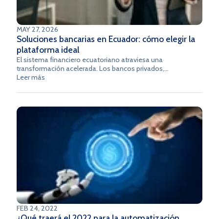
MAY 27, 2026
Soluciones bancarias en Ecuador: cómo elegir la
plataforma ideal
El sistema financiero ecuatoriano atraviesa una
transformación acelerada. Los bancos privados,
cooperativas y entidades financieras que operan en el país
Leer más
enfrentan un entorno donde la digitalización ya no es una
opción estratégica, sino una exigencia operativa y
regulatoria. En ese contexto, elegir las soluciones bancarias
adecuadas determina la capacidad de una institución para
competir, crecer y cumplir con los estándares del mercado.
FEB 24, 2022
¿Qué traerá el 2022 para la automatización