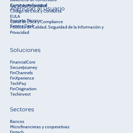
Camino profesional
Portal de Privacidad
Atención al usuario
Código de Ética y Conducta
EULA
Soporte Técnico
Canal de Ética y Compliance
Service Desk
Políticas de Calidad, Seguridad de la Información y
Privacidad
Soluciones
FinancialCore
SecureJourney
FinChannels
FinXperience
TechPay
FinOrigination
Techinvest
Sectores
Bancos
Microfinancieras y cooperativas
Fintech