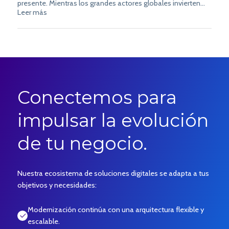
presente. Mientras los grandes actores globales invierten
miles de millones, los bancos latinoamericanos descubren
Leer más
que la IA no solo reduce costos operativos, sino que
transforma la seguridad, la atención al cliente y la
personalización de productos. En este artículo presentamos
aplicaciones reales, casos concretos en Latam y una hoja
de ruta para comenzar la implementación hoy.
Conectemos para
impulsar la evolución
de tu negocio.
Nuestra ecosistema de soluciones digitales se adapta a tus
objetivos y necesidades:
Modernización continúa con una arquitectura flexible y
escalable.