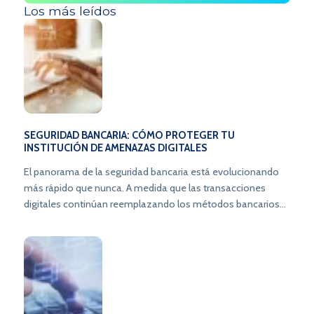
Los más leídos
SEGURIDAD BANCARIA: CÓMO PROTEGER TU
INSTITUCIÓN DE AMENAZAS DIGITALES
El panorama de la seguridad bancaria está evolucionando
más rápido que nunca. A medida que las transacciones
digitales continúan reemplazando los métodos bancarios
tradicionales, los riesgos asociados con las amenazas
cibernéticas y el fraude también se multiplican. En este
artículo, exploraremos estrategias esenciales de seguridad
informática en bancos para proteger tu institución de los
riesgos en constante evolución y fortalecer la confianza de
los usuarios.