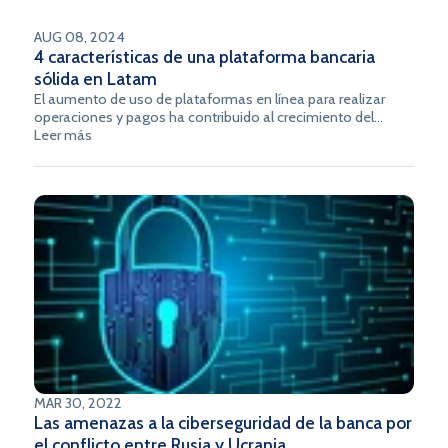
cumplimiento normativo.
AUG 08, 2024
4 características de una plataforma bancaria
sólida en Latam
El aumento de uso de plataformas en línea para realizar
operaciones y pagos ha contribuido al crecimiento del
sector bancario y financiero en los últimos años. De acuerdo
Leer más
con el World Report Series Payments 2022, realizado por
Capgemini, en 2016 hubo 60 billones de pagos digitales en
Latinoamérica, cifra que, según proyecciones, alcanzaría los
78 billones para el 2023. A nivel mundial, hubo 989 billones
de pagos en ecosistemas digitales en el 2021 y se espera
que haya 1.374 billones para este año.
MAR 30, 2022
Las amenazas a la ciberseguridad de la banca por
el conflicto entre Rusia y Ucrania