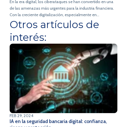
En la era digital, los ciberataques se han convertido en una
de las amenazas más urgentes para la industria financiera.
Con la creciente digitalización, especialmente en
Otros artículos de
Latinoamérica, los ciberataques a los bancos ya no son solo
un riesgo: son una realidad.
interés:
FEB 29, 2024
IA en la seguridad bancaria digital: confianza,