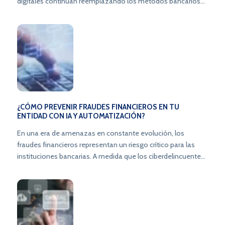
digitales continúan reemplazando los métodos bancarios
tradicionales, los riesgos asociados con las amenazas
cibernéticas y el fraude también se multiplican. En este
artículo, exploraremos estrategias esenciales de seguridad
informática en bancos para proteger tu institución de los
riesgos en constante evolución y fortalecer la confianza de
los usuarios.
¿CÓMO PREVENIR FRAUDES FINANCIEROS EN TU
ENTIDAD CON IA Y AUTOMATIZACIÓN?
En una era de amenazas en constante evolución, los
fraudes financieros representan un riesgo crítico para las
instituciones bancarias. A medida que los ciberdelincuentes
perfeccionan sus tácticas, los bancos y plataformas
financieras en Latinoamérica necesitan estrategias
avanzadas que combinen inteligencia artificial,
automatización y cumplimiento normativo. Con la
plataforma SecureJourney de Topaz, las entidades pueden