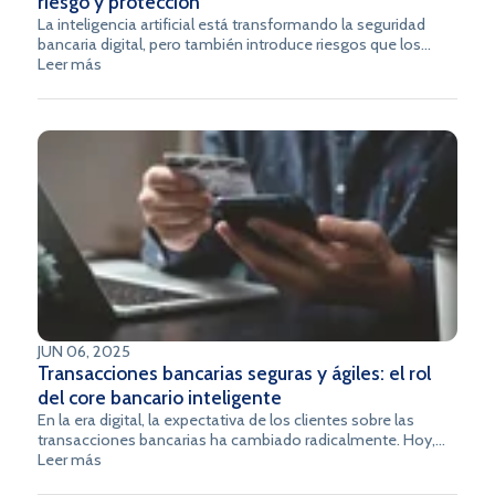
riesgo y protección
La inteligencia artificial está transformando la seguridad
bancaria digital, pero también introduce riesgos que los
equipos de tecnología y cumplimiento deben gestionar
Leer más
desde el diseño. Esta guía presenta los principales riesgos,
los modelos de confianza vigentes en Latam y una hoja de
ruta concreta para implementar IA sin comprometer la
protección de los datos de tus clientes.
JUN 06, 2025
Transacciones bancarias seguras y ágiles: el rol
del core bancario inteligente
En la era digital, la expectativa de los clientes sobre las
transacciones bancarias ha cambiado radicalmente. Hoy,
las instituciones financieras deben ofrecer operaciones
Leer más
rápidas, seguras y fluidas, garantizando confianza y